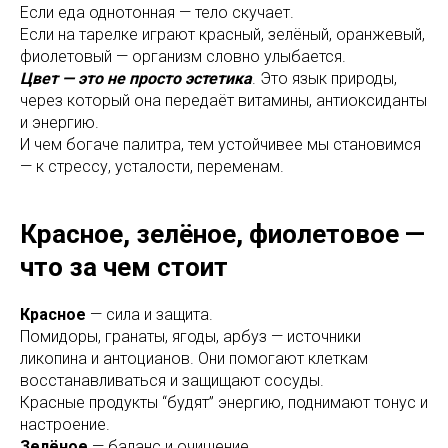
Если еда однотонная — тело скучает.
Если на тарелке играют красный, зелёный, оранжевый,
фиолетовый — организм словно улыбается.
Цвет — это не просто эстетика
. Это язык природы,
через который она передаёт витамины, антиоксиданты
и энергию.
И чем богаче палитра, тем устойчивее мы становимся
— к стрессу, усталости, переменам.
Красное, зелёное, фиолетовое —
что за чем стоит
Красное
— сила и защита.
Помидоры, гранаты, ягоды, арбуз — источники
ликопина и антоцианов. Они помогают клеткам
восстанавливаться и защищают сосуды.
Красные продукты “будят” энергию, поднимают тонус и
настроение.
Зелёное
— баланс и очищение.