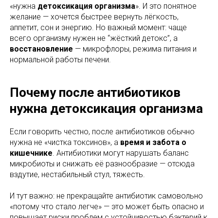
«нужна
детоксикация организма
». И это понятное
желание — хочется быстрее вернуть лёгкость,
аппетит, сон и энергию. Но важный момент: чаще
всего организму нужен не “жёсткий детокс”, а
восстановление
— микрофлоры, режима питания и
нормальной работы печени.
Почему после антибиотиков
нужна детоксикация организма
Если говорить честно, после антибиотиков обычно
нужна не «чистка токсинов», а
время и забота о
кишечнике
. Антибиотики могут нарушать баланс
микробиоты и снижать её разнообразие — отсюда
вздутие, нестабильный стул, тяжесть.
И тут важно: не прекращайте антибиотик самовольно
«потому что стало легче» — это может быть опасно и
повышает риски проблем с устойчивостью бактерий к