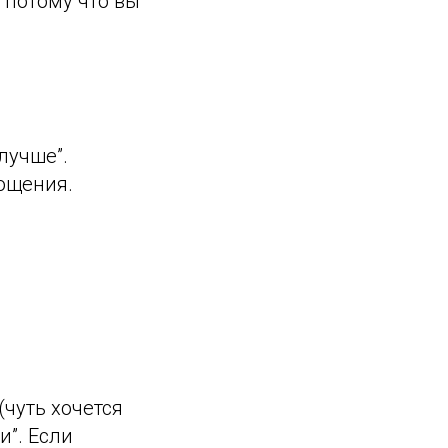
 потому что вы
 лучше”.
тощения.
(чуть хочется
и”. Если