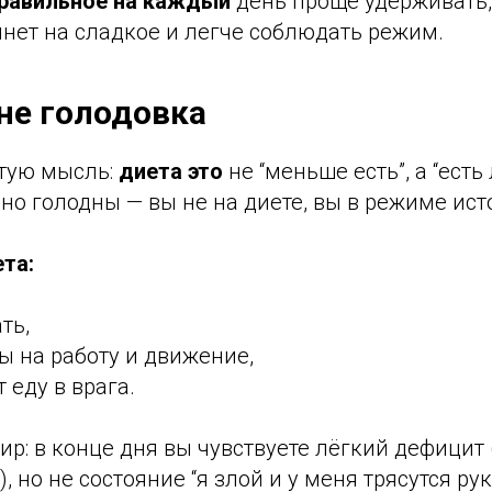
правильное на каждый
день проще удерживать,
нет на сладкое и легче соблюдать режим.
 не голодовка
тую мысль:
диета это
не “меньше есть”, а “есть
но голодны — вы не на диете, вы в режиме ис
та:
ть,
ы на работу и движение,
 еду в врага.
р: в конце дня вы чувствуете лёгкий дефицит 
, но не состояние “я злой и у меня трясутся рук