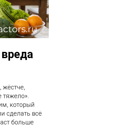
 вреда
, жёстче,
е тяжело».
им, который
ли сделать всё
даст больше