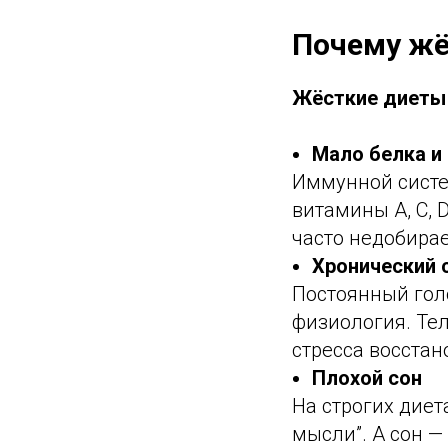
Почему жё
Жёсткие диеты 
Мало белка и
Иммунной систе
витамины A, C, 
часто недобирае
Хронический 
Постоянный голо
физиология. Тел
стресса восстан
Плохой сон
На строгих диет
мысли”. А сон —