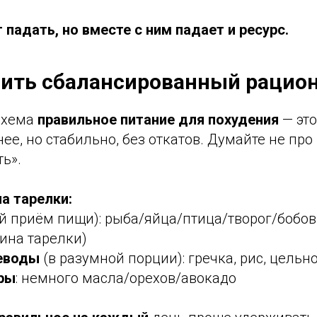
 падать, но вместе с ним падает и ресурс.
вить сбалансированный рацио
схема
правильное питание для похудения
— это
е, но стабильно, без откатов. Думайте не про «
ть».
а тарелки:
 приём пищи): рыба/яйца/птица/творог/бобо
ина тарелки)
еводы
(в разумной порции): гречка, рис, цельн
ры
: немного масла/орехов/авокадо