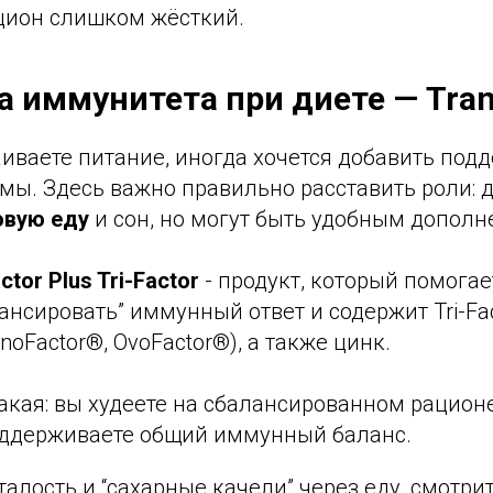
цион слишком жёсткий.
 иммунитета при диете — Trans
иваете питание, иногда хочется добавить под
мы. Здесь важно правильно расставить роли: 
овую еду
и сон, но могут быть удобным дополн
ctor Plus Tri-Factor
- продукт, который помогает
ансировать” иммунный ответ и содержит Tri-Fa
anoFactor®, OvoFactor®), а также цинк.
такая: вы худеете на сбалансированном рационе
ддерживаете общий иммунный баланс.
талость и “сахарные качели” через еду, смотри