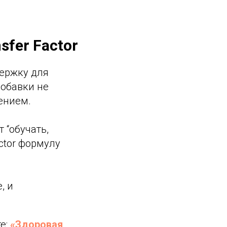
fer Factor
держку для
добавки не
ением.
 “обучать,
ctor формулу
, и
те:
«Здоровая