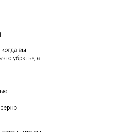
н
 когда вы
что убрать», а
вые
озерно