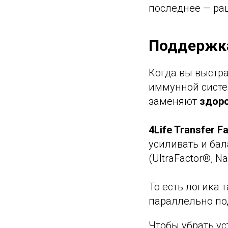
последнее — ра
Поддержка
Когда вы выстра
иммунной систе
заменяют
здор
4Life Transfer Fa
усиливать и бал
(UltraFactor®, N
То есть логика 
параллельно по
Чтобы убрать ус