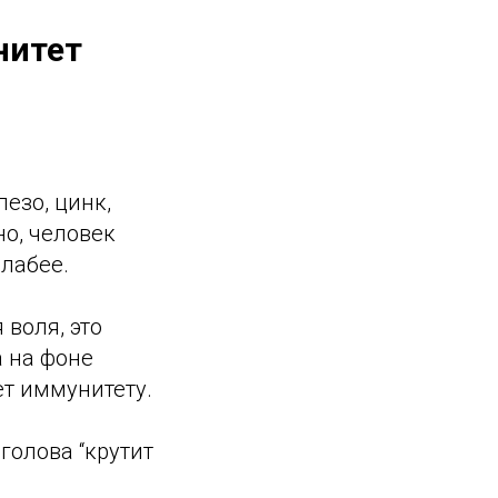
нитет
езо, цинк,
но, человек
слабее.
 воля, это
а на фоне
ет иммунитету.
 голова “крутит