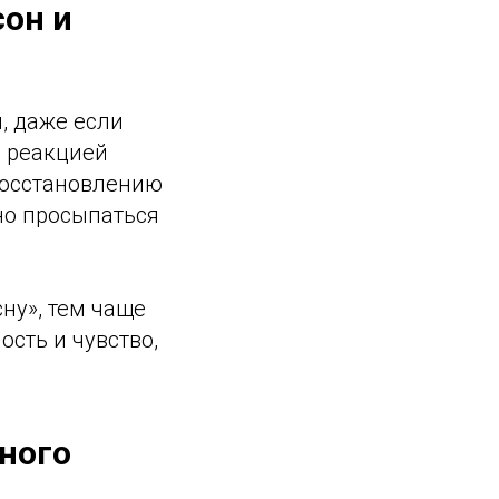
сон и
я, даже если
с реакцией
 восстановлению
 но просыпаться
ну», тем чаще
сть и чувство,
вного