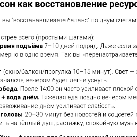
 сон как восстановление ресур
о вы “восстанавливаете баланс” по двум счетам
стрее всего (простыми шагами):
время подъёма
7–10 дней подряд. Даже если з
мерно в одно время. Так вы «перенастраивает
т
(окно/балкон/прогулка 10–15 минут). Свет — 
начался», вечером будет легче уснуть.
обеда.
После 14:00 он часто усиливает плохой 
 + вода днём.
Тяжёлая еда поздно вечером ме
безвоживание днём усиливает слабость.
 головы
: 20–30 минут без новостей и соцсетей
ть на тёплый душ, растяжку, спокойную музык