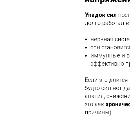
Упадок сил
посл
долго работал в
нервная систе
сон становитс
иммунные и в
эффективно п
Если это длитс
будто сил нет д
апатия, снижен
это как
хрониче
причины).