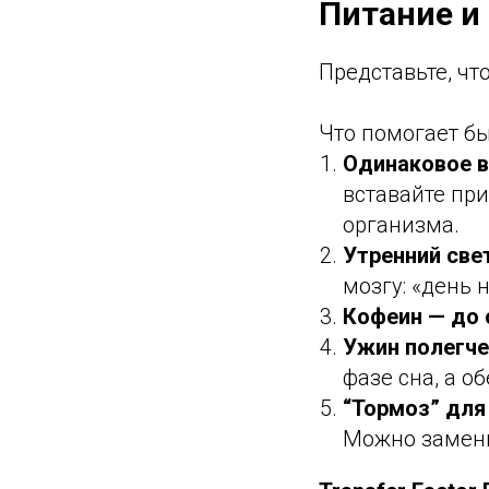
Питание и
Представьте, чт
Что помогает бы
Одинаковое 
вставайте при
организма.
Утренний све
мозгу: «день 
Кофеин — до 
Ужин полегче
фазе сна, а о
“Тормоз” для
Можно замени