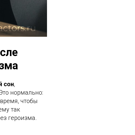
осле
изма
й сон
,
 Это нормально:
 время, чтобы
ему так
без героизма.