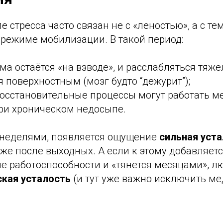
е стресса часто связан не с «леностью», а с те
 режиме мобилизации. В такой период:
ма остаётся «на взводе», и расслабляться тяже
я поверхностным (мозг будто “дежурит”);
осстановительные процессы могут работать м
ри хроническом недосыпе.
я неделями, появляется ощущение
сильная уст
аже после выходных. А если к этому добавляет
ие работоспособности и «тянется месяцами», 
ская усталость
(и тут уже важно исключить м