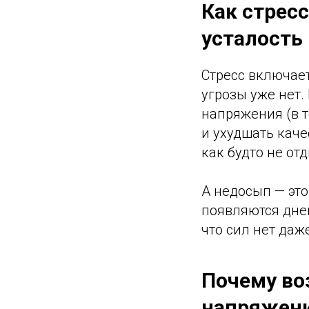
Как стресс
усталость
Стресс включает
угрозы уже нет.
напряжения (в 
и ухудшать каче
как будто не от
А недосып — это
появляются днев
что сил нет даж
Почему во
напряжен