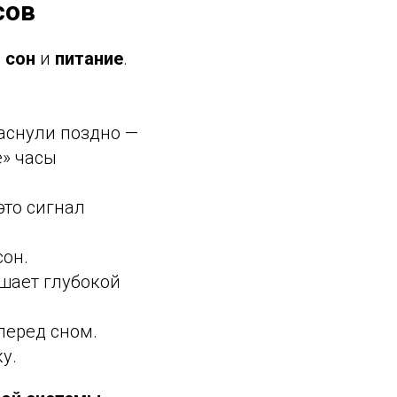
сов
:
сон
и
питание
.
аснули поздно —
е» часы
это сигнал
сон.
шает глубокой
 перед сном.
у.