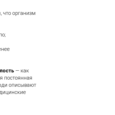
м, что организм
ло;
енее
алость
— как
ся постоянная
люди описывают
едицинские